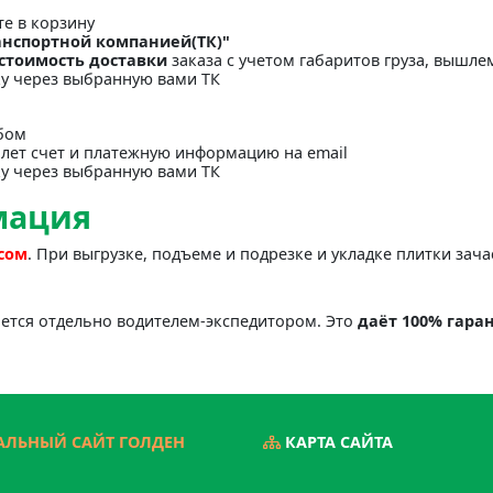
те в корзину
анспортной компанией(ТК)"
стоимость доставки
заказа с учетом габаритов груза, вышлем
ку через выбранную вами ТК
бом
лет счет и платежную информацию на email
ку через выбранную вами ТК
мация
асом
. При выгрузке, подъеме и подрезке и укладке плитки зач
яется отдельно водителем-экспедитором. Это
даёт 100% гара
ЛЬНЫЙ САЙТ ГОЛДЕН
КАРТА САЙТА