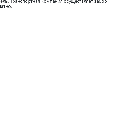
тель. Транспортная компания осуществляет забор
латно.