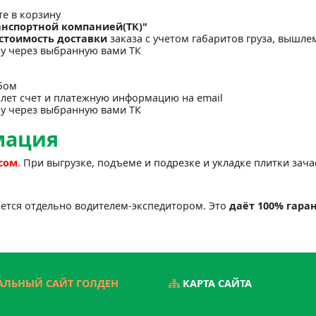
те в корзину
анспортной компанией(ТК)"
стоимость доставки
заказа с учетом габаритов груза, вышлем
ку через выбранную вами ТК
бом
лет счет и платежную информацию на email
ку через выбранную вами ТК
мация
асом
. При выгрузке, подъеме и подрезке и укладке плитки зач
яется отдельно водителем-экспедитором. Это
даёт 100% гара
ЛЬНЫЙ САЙТ ГОЛДЕН
КАРТА САЙТА